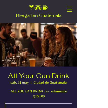
Biergarten Guatemala
All Your Can Drink
sáb, 31 may
  |  
Ciudad de Guatemala
ALL YOU CAN DRINK por solamente
Q150.00