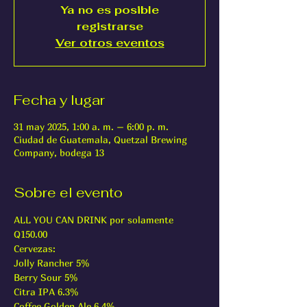
Ya no es posible
registrarse
Ver otros eventos
Fecha y lugar
31 may 2025, 1:00 a. m. – 6:00 p. m.
Ciudad de Guatemala, Quetzal Brewing
Company, bodega 13
Sobre el evento
ALL YOU CAN DRINK por solamente 
Q150.00
Cervezas:
Jolly Rancher 5%
Berry Sour 5%
Citra IPA 6.3%
Coffee Golden Ale 6.4%